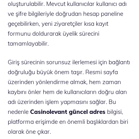
oluşturulabilir. Mevcut kullanıcılar kullanıcı adı
ve şifre bilgileriyle doğrudan hesap paneline
geçebilirken, yeni ziyaretçiler kısa kayıt
formunu doldurarak üyelik sürecini
tamamlayabilir.
Giriş sürecinin sorunsuz ilerlemesi için bağlantı
doğruluğu büyük önem taşır. Resmi sayfa
üzerinden yönlendirme almak, hem zaman
kaybını önler hem de kullanıcıların doğru alan
adı üzerinden işlem yapmasını sağlar. Bu
nedenle
Casinolevant güncel adres
bilgisi,
platforma erişimde en önemli başlıklardan biri
olarak öne çıkar.