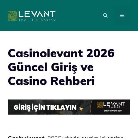
MENÜ
Casinolevant 2026
Güncel Giriş ve
Casino Rehberi