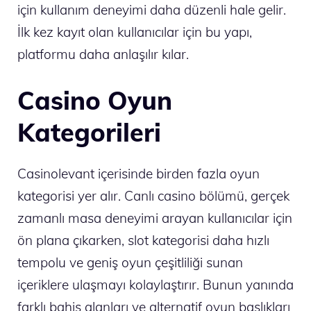
için kullanım deneyimi daha düzenli hale gelir.
İlk kez kayıt olan kullanıcılar için bu yapı,
platformu daha anlaşılır kılar.
Casino Oyun
Kategorileri
Casinolevant içerisinde birden fazla oyun
kategorisi yer alır. Canlı casino bölümü, gerçek
zamanlı masa deneyimi arayan kullanıcılar için
ön plana çıkarken, slot kategorisi daha hızlı
tempolu ve geniş oyun çeşitliliği sunan
içeriklere ulaşmayı kolaylaştırır. Bunun yanında
farklı bahis alanları ve alternatif oyun başlıkları