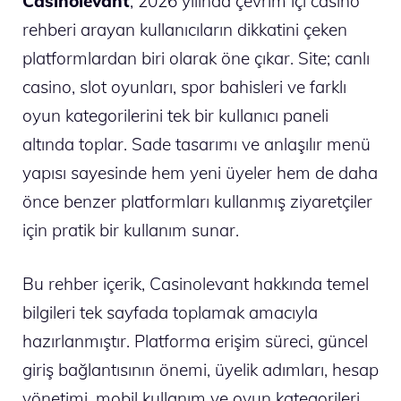
Casinolevant
, 2026 yılında çevrim içi casino
rehberi arayan kullanıcıların dikkatini çeken
platformlardan biri olarak öne çıkar. Site; canlı
casino, slot oyunları, spor bahisleri ve farklı
oyun kategorilerini tek bir kullanıcı paneli
altında toplar. Sade tasarımı ve anlaşılır menü
yapısı sayesinde hem yeni üyeler hem de daha
önce benzer platformları kullanmış ziyaretçiler
için pratik bir kullanım sunar.
Bu rehber içerik, Casinolevant hakkında temel
bilgileri tek sayfada toplamak amacıyla
hazırlanmıştır. Platforma erişim süreci, güncel
giriş bağlantısının önemi, üyelik adımları, hesap
yönetimi, mobil kullanım ve oyun kategorileri