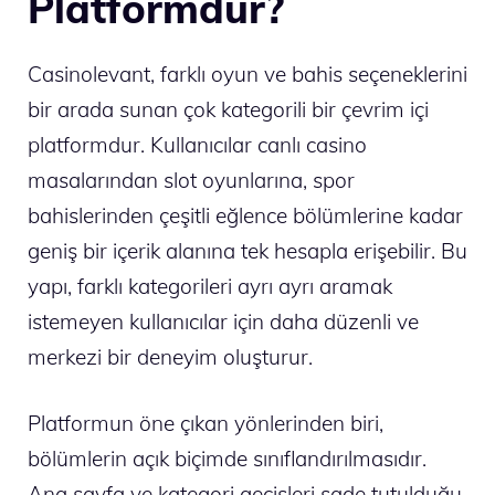
Platformdur?
Casinolevant, farklı oyun ve bahis seçeneklerini
bir arada sunan çok kategorili bir çevrim içi
platformdur. Kullanıcılar canlı casino
masalarından slot oyunlarına, spor
bahislerinden çeşitli eğlence bölümlerine kadar
geniş bir içerik alanına tek hesapla erişebilir. Bu
yapı, farklı kategorileri ayrı ayrı aramak
istemeyen kullanıcılar için daha düzenli ve
merkezi bir deneyim oluşturur.
Platformun öne çıkan yönlerinden biri,
bölümlerin açık biçimde sınıflandırılmasıdır.
Ana sayfa ve kategori geçişleri sade tutulduğu