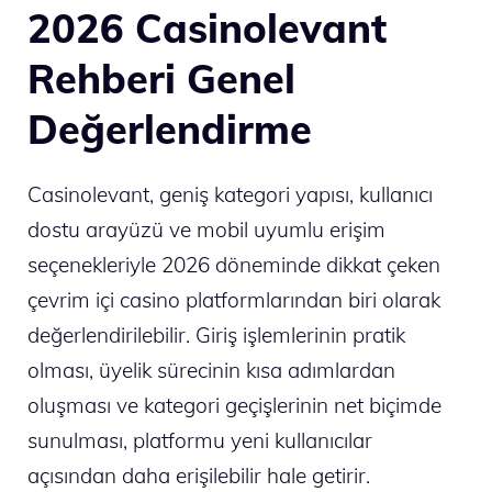
2026 Casinolevant
Rehberi Genel
Değerlendirme
Casinolevant, geniş kategori yapısı, kullanıcı
dostu arayüzü ve mobil uyumlu erişim
seçenekleriyle 2026 döneminde dikkat çeken
çevrim içi casino platformlarından biri olarak
değerlendirilebilir. Giriş işlemlerinin pratik
olması, üyelik sürecinin kısa adımlardan
oluşması ve kategori geçişlerinin net biçimde
sunulması, platformu yeni kullanıcılar
açısından daha erişilebilir hale getirir.