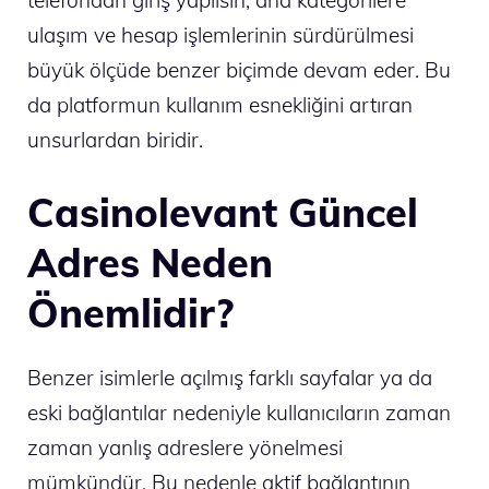
ulaşım ve hesap işlemlerinin sürdürülmesi
büyük ölçüde benzer biçimde devam eder. Bu
da platformun kullanım esnekliğini artıran
unsurlardan biridir.
Casinolevant Güncel
Adres Neden
Önemlidir?
Benzer isimlerle açılmış farklı sayfalar ya da
eski bağlantılar nedeniyle kullanıcıların zaman
zaman yanlış adreslere yönelmesi
mümkündür. Bu nedenle aktif bağlantının